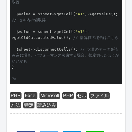
取得
  $value = $sheet->getCell(
'A1'
)->getValue(); 
// セル内の値取得
  $value = $sheet->getCell(
'A1'
)-
>getOldCalculatedValue(); 
// 計算値の場合はこちら
  $sheet->disconnectCells(); 
// 大量のデータを読
み込む場合、パフォーマンス考慮する場合、都度切ったほうが
いいかも
}

?>
PHP
Excel
Microsoft
PHP
セル
ファイル
方法
特定
読み込み