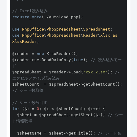
// Excel読み込み
require_once
(./autoload.php);

use
PhpOffice
\
PhpSpreadsheet
\
Spreadsheet
use
PhpOffice
\
PhpSpreadsheet
\
Reader
\
Xlsx
as
XlsxReader
;

$reader = 
new
 XlsxReader();

$reader->setReadDataOnly(
true
); 
// 読み込みモー
ド
$spreadSheet = $reader->load(
'xxx.xlsx'
); 
// 
エクセルファイル読み込み
$sheetCount  = $spreadSheet->getSheetCount();  
// シート数取得
// シート数分回す
for
 ($i = 
0
; $i < $sheetCount; $i++) {

  $sheet = $spreadSheet->getSheet($i); 
// シー
ト情報取得
  $sheetName = $sheet->getTitle(); 
// シート名