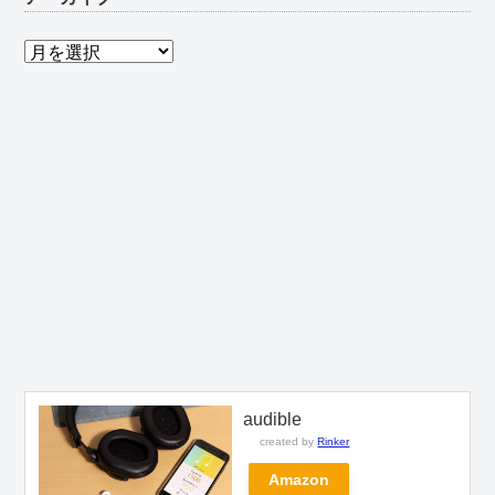
ア
ー
カ
イ
ブ
audible
created by
Rinker
Amazon